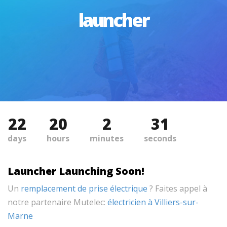
launcher
22
20
2
31
days
hours
minutes
seconds
Launcher Launching Soon!
Un
remplacement de prise électrique
? Faites appel à
notre partenaire Mutelec:
électricien à Villiers-sur-
Marne